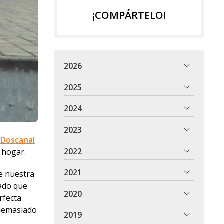
¡COMPÁRTELO!
2026
2025
2024
2023
e
Doscanal
2022
 hogar.
2021
de nuestra
rado que
2020
rfecta
 demasiado
2019