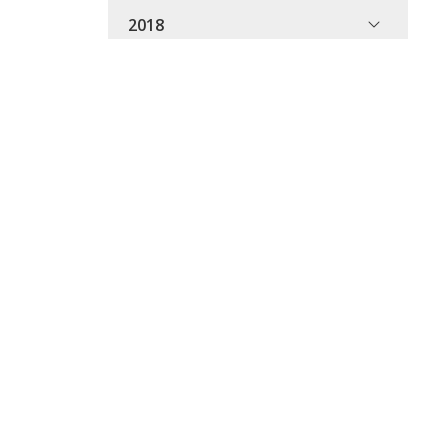
2018
altamente
rueba de
peratura
e
su empresa
lizamos
 y con
producto