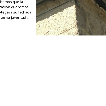
sabemos que la
 ocasión queremos
rotegerá su fachada
 eterna juventud A
osici...