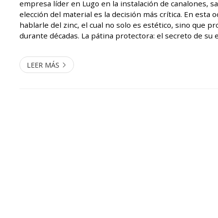
empresa líder en Lugo en la instalación de canalones, 
elección del material es la decisión más crítica. En esta
hablarle del zinc, el cual no solo es estético, sino que p
durante décadas. La pátina protectora: el secreto de su
diferencia de otros materiales que se degradan con la exp
LEER MÁS