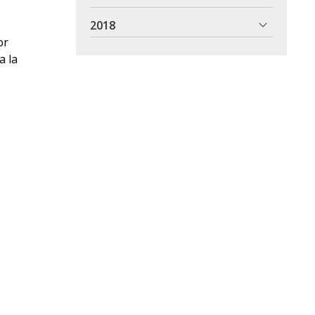
2018
or
a la
ctivas. La
seños de
omunidades
iento