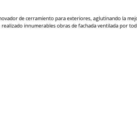
novador de cerramiento para exteriores, aglutinando la mej
 realizado innumerables obras de fachada ventilada por tod
es espectaculares y unas terminaciones decorativas muy atra
e realiza, permite combinar y desarrollar espectaculares di
s en Lugo: viviendas particulares, edificios de viviendas, c
..
riencia y formación podemos ofrecer soluciones en revestim