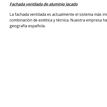
Fachada ventilada de aluminio lacado
La fachada ventilada es actualmente el sistema más in
combinación de estética y técnica. Nuestra empresa ha
geografía española.
Sistema de montaje de la Fachada Ventilada
La fachada ventilada ofrece unas prestaciones aislant
amplia gama de colores de los materiales con los que s
fachadas.
Revestimientos a tu medida
Prestamos nuestros servicios para todo tipo de cliente
de propietarios, locales comerciales, naves industriales.
Gracias a disponer de un equipo profesional con expe
para todo tipo de inmuebles.