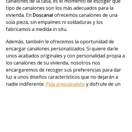
canalones de la casa, es el momento de escoger qué
tipo de canalones son los más adecuados para la
vivienda. En
Doscanal
ofrecemos canalones de una
sola pieza, sin empalmes ni soldaduras y los
fabricamos a medida in situ.
Además, también le ofrecemos la oportunidad de
encargar canalones personalizados. Si quiere darle
unos acabados originales y con personalidad propia a
los canalones de su vivienda, nosotros nos
encargaremos de recoger sus preferencias para dar
luz a unos diseños característicos que no dejarán a
nadie indiferente.
Pida presupuesto
y disfrute de un
10% de descuento
sobre el precio final.
Sabiendo que trabajamos in situ y siempre haciendo
los
canalones a medida
, queremos hablarle ahora de
dos de las características de nuestros canalones; el
material y la forma.